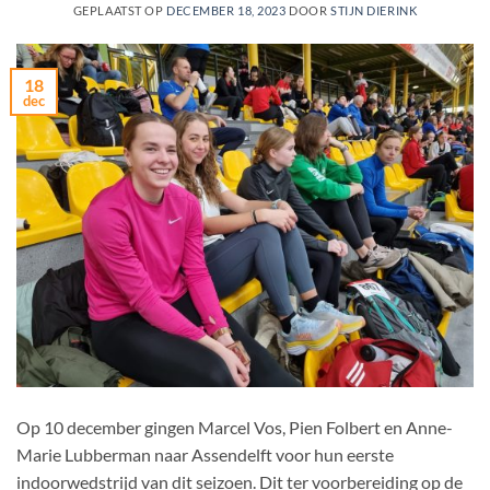
GEPLAATST OP
DECEMBER 18, 2023
DOOR
STIJN DIERINK
18
dec
Op 10 december gingen Marcel Vos, Pien Folbert en Anne-
Marie Lubberman naar Assendelft voor hun eerste
indoorwedstrijd van dit seizoen. Dit ter voorbereiding op de