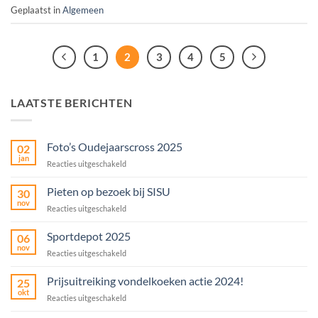
Geplaatst in
Algemeen
1
2
3
4
5
LAATSTE BERICHTEN
Foto’s Oudejaarscross 2025
02
jan
voor
Reacties uitgeschakeld
Foto’s
Oudejaarscross
Pieten op bezoek bij SISU
30
2025
nov
voor
Reacties uitgeschakeld
Pieten
op
Sportdepot 2025
06
bezoek
nov
voor
Reacties uitgeschakeld
bij
Sportdepot
SISU
2025
Prijsuitreiking vondelkoeken actie 2024!
25
okt
voor
Reacties uitgeschakeld
Prijsuitreiking