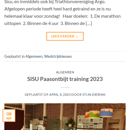
Sisu, en inmiddels ook bij Triathlonvereniging Argo.
Afgelopen periode heeft heel hard getraind en ze is nu
helemaal klaar voor zondag! Haar doelen: 1. De marathon
uitlopen 2. Binnen de 4 uur 3. Binnen de […]
LEES VERDER
→
Geplaatst in
Algemeen
,
Wedstrijdnieuws
ALGEMEEN
SISU Paasontbijt training 2023
GEPLAATST OP
APRIL 8, 2023
DOOR
STIJN DIERINK
08
apr