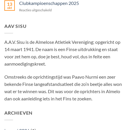
vondelkoeken
Clubkampioenschappen 2025
13
actie
okt
voor
Reacties uitgeschakeld
2024!
Clubkampioenschappen
2025
AAV SISU
A.A.V. Sisu is de Almelose Atletiek Vereniging; opgericht op
14 maart 1941. De naam is een Finse uitdrukking en staat
voor zet hem op, doe je best, houd vol, dus in feite een
aanmoedigingskreet.
Omstreeks de oprichtingstijd was Paavo Nurmi een zeer
bekende Finse langeafstandsatleet die zo’n beetje alles won
wat er te winnen was. Dit was voor de oprichters in Almelo
dan ook aanleiding iets in het Fins te zoeken.
ARCHIEVEN