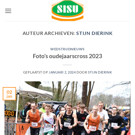
Ga
naar
inhoud
AUTEUR ARCHIEVEN:
STIJN DIERINK
WEDSTRIJDNIEUWS
Foto’s oudejaarscross 2023
GEPLAATST OP
JANUARI 2, 2024
DOOR
STIJN DIERINK
02
jan