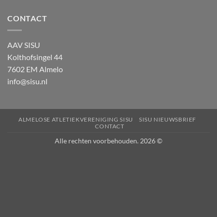
CONTACT
AAV SISU
Kolthofsingel 44
7602 EM Almelo
info@sisu.nl
ALMELOSE ATLETIEKVERENIGING SISU
SISU NIEUWSBRIEF
CONTACT
Alle rechten voorbehouden. 2026 ©