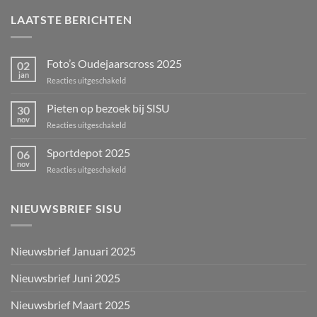
LAATSTE BERICHTEN
Foto’s Oudejaarscross 2025
02
jan
voor
Reacties uitgeschakeld
Foto’s
Oudejaarscross
Pieten op bezoek bij SISU
30
2025
nov
voor
Reacties uitgeschakeld
Pieten
op
Sportdepot 2025
06
bezoek
nov
voor
Reacties uitgeschakeld
bij
Sportdepot
SISU
2025
NIEUWSBRIEF SISU
Nieuwsbrief Januari 2025
Nieuwsbrief Juni 2025
Nieuwsbrief Maart 2025